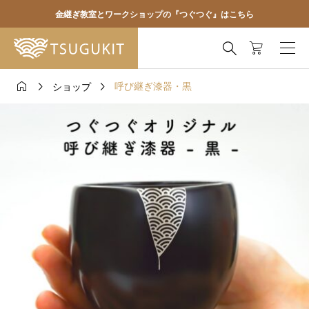
金継ぎ教室とワークショップの『つぐつぐ』はこちら




呼び継ぎ漆器・黒
ショップ