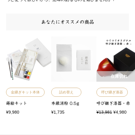
あなたにオススメの商品
在庫切れ
金継ぎキット本体
詰め替え
呼び継ぎ漆器
蒔絵キット
本銀消粉 0.5g
呼び継ぎ漆器・赤
元
現
¥
9,980
¥
1,735
¥
13,981
¥
4,980
の
在
価
の
格
価
は
格
¥
は