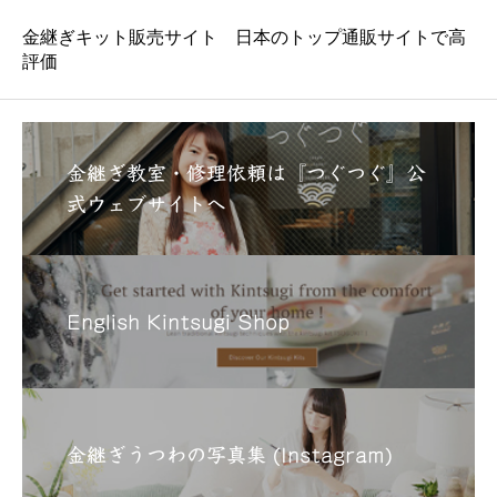
1
¥
3
4
金継ぎキット販売サイト 日本のトップ通販サイトで高
,
,
9
9
評価
8
8
1
0
で
で
し
す
た
。
。
金継ぎ教室・修理依頼は『つぐつぐ』公
式ウェブサイトへ
English Kintsugi Shop
金継ぎうつわの写真集 (Instagram)