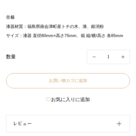
8
8
1
0
で
で
し
す
仕様
た
。
。
漆器材質：福島県南会津町産トチの木、漆、銀消粉
サイズ：漆器 直径80mm×高さ75mm、箱 縦/横/高さ 各85mm
呼
数量
び
継
お買い物カゴに追加
ぎ
漆
お気に入りに追加
器
・
黒
レビュー
個