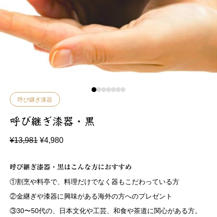
呼び継ぎ漆器
呼び継ぎ漆器・黒
元
現
¥
13,981
¥
4,980
の
在
価
の
格
価
呼び継ぎ漆器・黒
はこんな方におすすめ
は
格
¥
は
①割烹や料亭で、料理だけでなく器もこだわっている方
1
¥
3
4
②金継ぎや漆器に興味がある海外の方へのプレゼント
,
,
9
9
③30〜50代の、日本文化や工芸、和食や茶道に関心がある方。