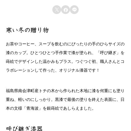
レビュー投稿には、会員登録が必要です。



会員登録する
寒い冬の贈り物
お茶やコーヒー、スープを飲むのにぴったりの手のひらサイズの
漆のカップ。ひとつひとつ手作業で漆が塗られ、「呼び継ぎ」を
蒔絵でデザインした温かみもプラス。つぐつぐ初、職人さんとコ
ラボレーションして作った、オリジナル漆器です！
福島県南会津町産トチの木から作られた木地に漆を何重にも塗り
重ね、軽いのにしっかり。黒漆で最後の塗りを終えた表面に、日
本の文様「青海波」を銀蒔絵であしらえました。
呼び継ぎ漆器