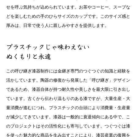
せを呼ぶ気持ちが込められています。お茶やコーヒー、スープな
どを楽しむための手のひらサイズのカップです。このサイズ感と
厚みは、日常で使う人に親しみやすさを提供します。
プラスチックじゃ味わえない
ぬくもりと永遠
この呼び継ぎ漆器制作には金継ぎ専門のつぐつぐの知識と経験を
活かしています。陶器の修復から発展した「呼び継ぎ」デザイン
であるため、漆器自体が持つ耐久性や美しさを最大限に引き出し
ています。古くから伝わり温もりのある漆ですが、大量生産・大
量消費が進むにつれ、プラスチックの台頭により消費量・生産量
が減少してきています。漆器は一般的に衰退傾向にある中で、こ
のプロジェクトはその活性化にも寄与しています。つぐつぐは漆
を使った魅力的な商品を生み出すことにより、漆芸産業の復興を