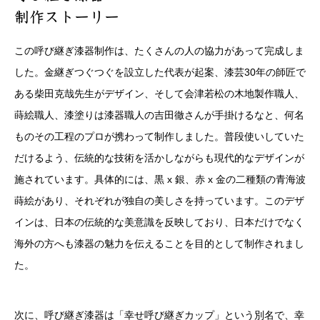
制作ストーリー
この呼び継ぎ漆器制作は、たくさんの人の協力があって完成しま
した。金継ぎつぐつぐを設立した代表が起案、漆芸30年の師匠で
ある柴田克哉先生がデザイン、そして会津若松の木地製作職人、
蒔絵職人、漆塗りは漆器職人の吉田徹さんが手掛けるなと、何名
ものその工程のプロが携わって制作しました。普段使いしていた
だけるよう、伝統的な技術を活かしながらも現代的なデザインが
施されています。具体的には、黒 x 銀、赤 x 金の二種類の青海波
蒔絵があり、それぞれが独自の美しさを持っています。このデザ
インは、日本の伝統的な美意識を反映しており、日本だけでなく
海外の方へも漆器の魅力を伝えることを目的として制作されまし
た。
次に、呼び継ぎ漆器は「幸せ呼び継ぎカップ」という別名で、幸