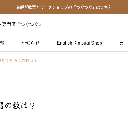
金継ぎ教室とワークショップの『つぐつぐ』はこちら
ト専門店『つぐつぐ』
報
お知らせ
English Kintsugi Shop
カ
金継ぎできる器の数は？
初心者向け
られ
金継ぎってどうやるの？
簡単５ステップ｜写真付
き完全解説で初心者でも
る器の数は？
できる！