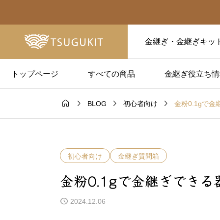
金継ぎ・金継ぎキッ
トップページ
すべての商品
金継ぎ役立ち情




金粉0.1gで
BLOG
初心者向け
け
つぐつぐ日記

でない方に朗
金継ぎキットがつく
イン金継ぎ教
た経緯とストーリー
初心者向け
金継ぎ質問箱
知らせ
金粉0.1gで金継ぎでき
2024.12.06