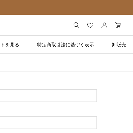

ートを見る
特定商取引法に基づく表示
卸販売
初心者向け

初心者が金継ぎを始める
時に感じる不安TOP９
とその解消法