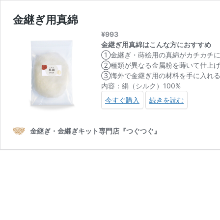
金継ぎ用真綿
¥
993
金継ぎ用真綿はこんな方におすすめ
①金継ぎ・蒔絵用の真綿がカチカチ
②種類が異なる金属粉を蒔いて仕上
③海外で金継ぎ用の材料を手に入れる
内容：絹（シルク）100%
今すぐ購入
続きを読む
金継ぎ・金継ぎキット専門店『つぐつぐ』